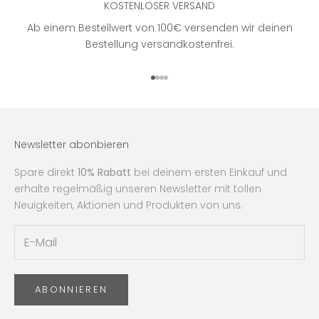
KOSTENLOSER VERSAND
Ab einem Bestellwert von 100€ versenden wir deinen
Bestellung versandkostenfrei.
Gehe zu Element 1
Gehe zu Element 2
Gehe zu Element 3
Gehe zu Element 4
Newsletter abonbieren
Spare direkt
10% Rabatt
bei deinem ersten Einkauf und
erhalte regelmäßig unseren Newsletter mit tollen
Neuigkeiten, Aktionen und Produkten von uns.
ABONNIEREN