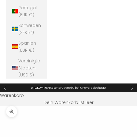
Portugal
(EUR €)
Schweden
(SEK kr)
Spanien
(EUR €)
Vereinigte
Staaten
(USD $)
Zurück
Vor
WILLKOMMEN
So schön, dass du bei uns vorbeischaust
Warenkorb
Dein Warenkorb ist leer
Bild vergrößern