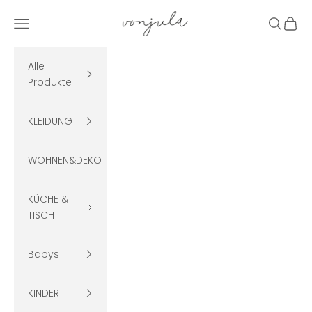
Zum Inhalt springen
vonjula
Menü
Suchen
Ware
Alle
Produkte
KLEIDUNG
WOHNEN&DEKO
KÜCHE &
TISCH
Babys
KINDER