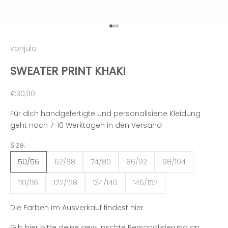
Gehe zu Element 1
Gehe zu Element 2
Gehe zu Element 3
vonjula
SWEATER PRINT KHAKI
Angebot
€30,90
Für dich handgefertigte und personalisierte Kleidung
geht nach 7-10 Werktagen in den Versand
Size:
50/56
62/68
74/80
86/92
98/104
110/116
122/128
134/140
146/152
Die Farben im Ausverkauf findest
hier
Gib hier bitte deine gewünschte Personalisierung an: