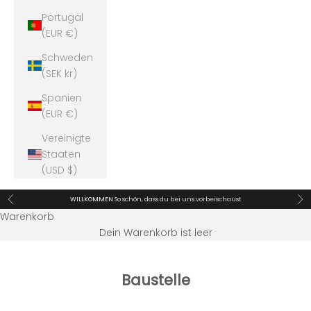
Portugal
(EUR €)
Schweden
(SEK kr)
Spanien
(EUR €)
Vereinigte
Staaten
(USD $)
Zurück
Vor
WILLKOMMEN
So schön, dass du bei uns vorbeischaust
Warenkorb
Dein Warenkorb ist leer
Baustelle