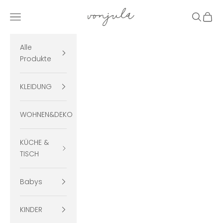
Zum Inhalt springen
vonjula
Menü
Suchen
Ware
Alle
Produkte
KLEIDUNG
WOHNEN&DEKO
KÜCHE &
TISCH
Babys
KINDER