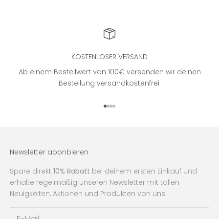
KOSTENLOSER VERSAND
Ab einem Bestellwert von 100€ versenden wir deinen
Bestellung versandkostenfrei.
Gehe zu Element 1
Gehe zu Element 2
Gehe zu Element 3
Gehe zu Element 4
Newsletter abonbieren
Spare direkt
10% Rabatt
bei deinem ersten Einkauf und
erhalte regelmäßig unseren Newsletter mit tollen
Neuigkeiten, Aktionen und Produkten von uns.