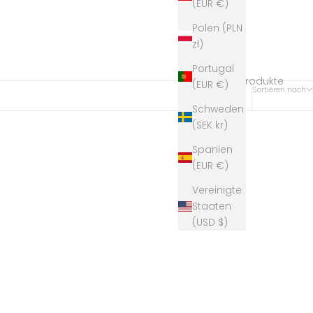
(EUR €)
Polen (PLN
zł)
Portugal
42 Produkte
(EUR €)
Sortieren nach
Schweden
(SEK kr)
Spanien
Musselin Tuch Erwachsene Color
(EUR €)
Selection
Angebot
€35,90
Vereinigte
Staaten
Farbe
Black
(USD $)
Old Rose
Sand
Dark Rose
Copper
Cinnemon
Rose