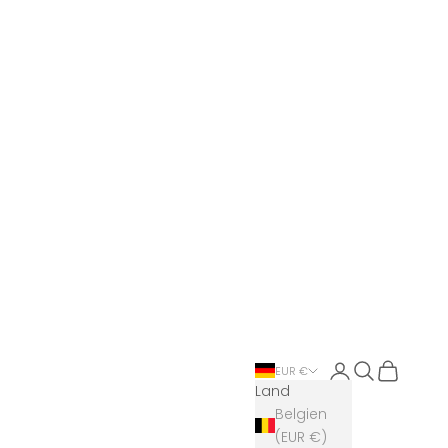
Anmelden
Suchen
Warenkor
EUR €
Land
Belgien
(EUR €)