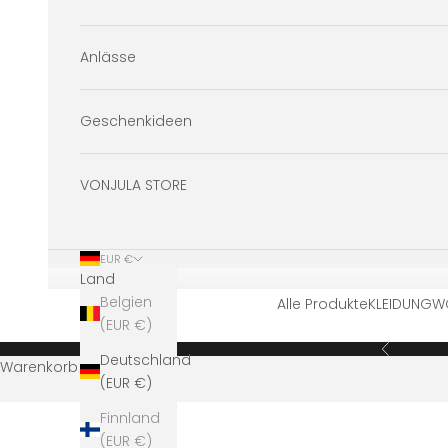
Anlässe
Geschenkideen
VONJULA STORE
EUR €
Land
Belgien
Alle Produkte
KLEIDUNG
W
(EUR €)
Zurück
Deutschland
Warenkorb
(EUR €)
Finnland
(EUR €)