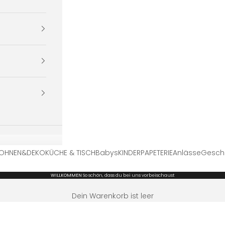
OHNEN&DEKO
KÜCHE & TISCH
Babys
KINDER
PAPETERIE
Anlässe
Gesch
WILLKOMMEN
So schön, dass du bei uns vorbeischaust
Dein Warenkorb ist leer