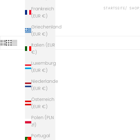
Frankreich
STARTSEITE
SHOP
(EUR €)
Griechenland
(EUR €)
Italien (EUR
€)
Luxemburg
(EUR €)
Niederlande
(EUR €)
Österreich
(EUR €)
Polen (PLN
zł)
Portugal