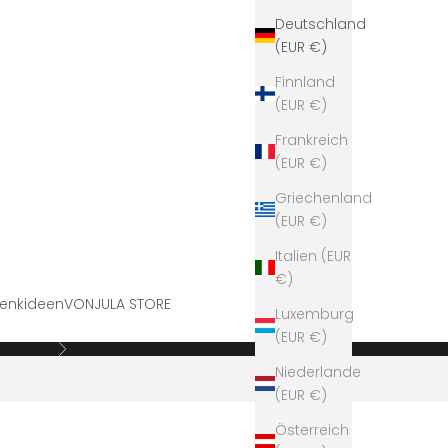
Deutschland
(EUR €)
Finnland
(EUR €)
Frankreich
(EUR €)
Griechenland
(EUR €)
Italien (EUR
€)
enkideen
VONJULA STORE
Luxemburg
(EUR €)
Vor
Niederlande
(EUR €)
Österreich