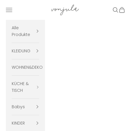
Zum Inhalt springen
vonjula
Menü
Suchen
Ware
Alle
Produkte
KLEIDUNG
WOHNEN&DEKO
KÜCHE &
TISCH
Babys
KINDER