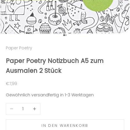
Gehe zu Element 1
Gehe zu Element 2
Paper Poetry
Paper Poetry Notizbuch A5 zum
Ausmalen 2 Stück
Angebot
€7,99
Gewöhnlich versandfertig in 1-3 Werktagen
Anzahl verringern
Anzahl erhöhen
IN DEN WARENKORB