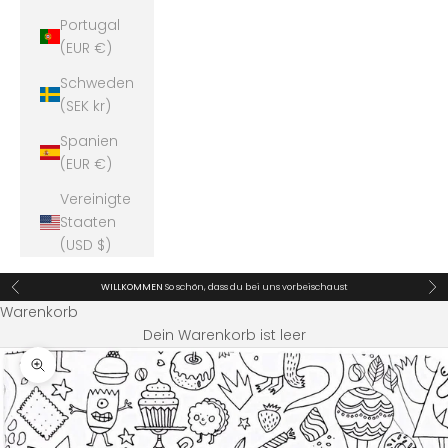
Portugal
(EUR €)
Schweden
(SEK kr)
Spanien
(EUR €)
Vereinigte
Staaten
(USD $)
Zurück
Vor
WILLKOMMEN
So schön, dass du bei uns vorbeischaust
Warenkorb
Dein Warenkorb ist leer
Bild vergrößern