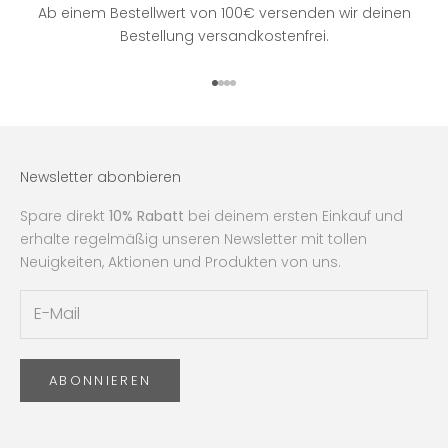
Ab einem Bestellwert von 100€ versenden wir deinen
Bestellung versandkostenfrei.
Gehe zu Element 1
Gehe zu Element 2
Gehe zu Element 3
Gehe zu Element 4
Newsletter abonbieren
Spare direkt
10% Rabatt
bei deinem ersten Einkauf und
erhalte regelmäßig unseren Newsletter mit tollen
Neuigkeiten, Aktionen und Produkten von uns.
ABONNIEREN