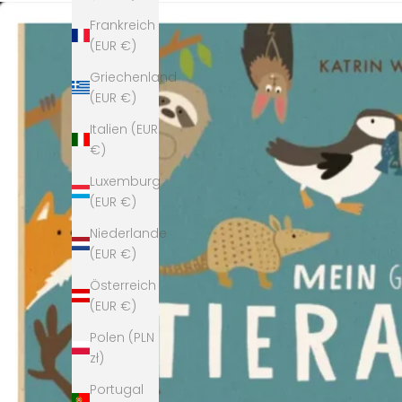
Frankreich
(EUR €)
Griechenland
(EUR €)
Italien (EUR
€)
Luxemburg
(EUR €)
Niederlande
(EUR €)
Österreich
(EUR €)
Polen (PLN
zł)
Portugal