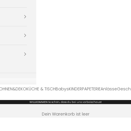
OHNEN&DEKO
KÜCHE & TISCH
Babys
KINDER
PAPETERIE
Anlässe
Gesch
WILLKOMMEN
So schön, dass du bei uns vorbeischaust
Dein Warenkorb ist leer