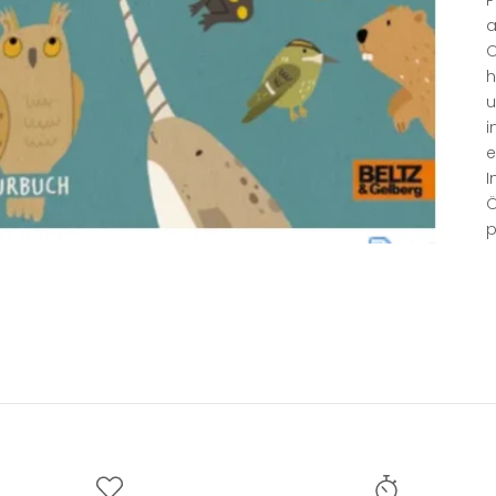
a
O
h
u
i
e
I
Ö
p