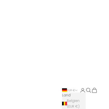
Anmelden
Suchen
Warenkor
EUR €
Land
Belgien
(EUR €)