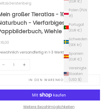
(EUR €)
eltz&Gerstenberg
Polen (PLN
Mein großer Tieratlas - 100%
zł)
Naturbuch - Vierfarbiges
Portugal
(EUR €)
Pappbilderbuch, Wiehle
Schweden
ngebot
16,00
(SEK kr)
ewöhnlich versandfertig in 1-3 Werktagen
Spanien
(EUR €)
nzahl verringern
Anzahl erhöhen
Vereinigte
Staaten
(USD $)
IN DEN WARENKORB
Weitere Bezahlmöglichkeiten