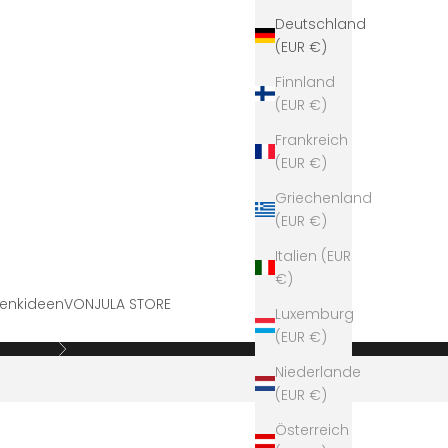
Deutschland
(EUR €)
Finnland
(EUR €)
Frankreich
(EUR €)
Griechenland
(EUR €)
Italien (EUR
€)
enkideen
VONJULA STORE
Luxemburg
(EUR €)
Vor
Niederlande
(EUR €)
Österreich