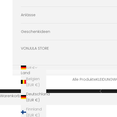
Anlässe
Geschenkideen
VONJULA STORE
EUR €
Land
Belgien
Alle Produkte
KLEIDUNG
W
(EUR €)
Zurück
Deutschland
Warenkorb
(EUR €)
Finnland
(EUR €)