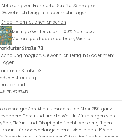
Abholung von Frankfurter Straße 73 möglich
Gewöhnlich fertig in 5 oder mehr Tagen
Shop-Informationen ansehen
Mein großer Tieratlas - 100% Naturbuch -
Vierfarbiges Pappbilderbuch, Wiehle
rankfurter Straße 73
Abholung möglich, Gewöhnlich fertig in 5 oder mehr
Tagen
rankfurter Straße 73
5625 Hüttenberg
eutschland
491712876745
n diesem großen Atlas tummeln sich über 250 ganz
esondere Tiere rund um die Welt. In Afrika sagen sich
yäne, Elefant und Okapi gute Nacht. Vor der giftigen
iamant-Klapperschlange nimmt sich in den USA der
feifhase in acht, während der Grizzly im Norden Lachse