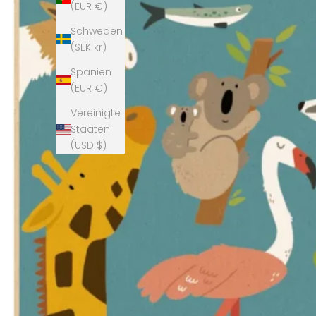
(EUR €)
Schweden
(SEK kr)
Spanien
(EUR €)
Vereinigte
Staaten
(USD $)