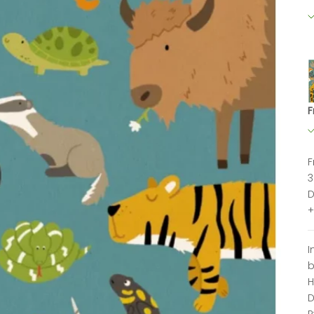
F
F
3
D
+
I
b
H
D
P