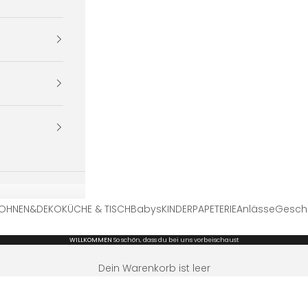
OHNEN&DEKO
KÜCHE & TISCH
Babys
KINDER
PAPETERIE
Anlässe
Gesch
WILLKOMMEN
So schön, dass du bei uns vorbeischaust
Dein Warenkorb ist leer