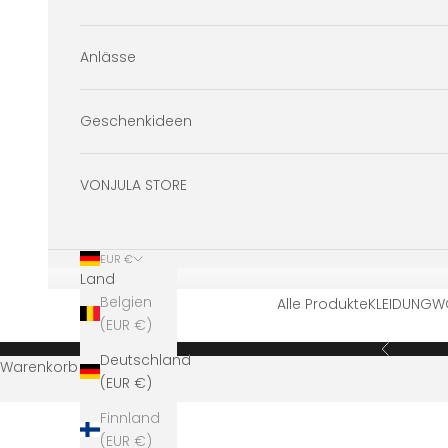
Anlässe
Geschenkideen
VONJULA STORE
EUR €
Land
Belgien
Alle Produkte
KLEIDUNG
W
(EUR €)
Zurück
Deutschland
Warenkorb
(EUR €)
Finnland
(EUR €)