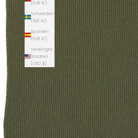
(EUR €)
Schweden
(SEK kr)
Spanien
(EUR €)
Vereinigte
Staaten
(USD $)