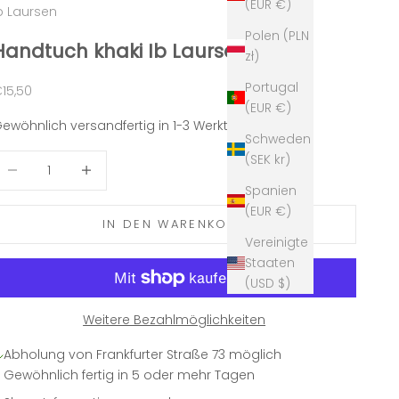
(EUR €)
b Laursen
Polen (PLN
Handtuch khaki Ib Laursen
zł)
Portugal
ngebot
15,50
(EUR €)
ewöhnlich versandfertig in 1-3 Werktagen
Schweden
(SEK kr)
nzahl verringern
Anzahl erhöhen
Spanien
(EUR €)
IN DEN WARENKORB
Vereinigte
Staaten
(USD $)
Weitere Bezahlmöglichkeiten
Abholung von Frankfurter Straße 73 möglich
Gewöhnlich fertig in 5 oder mehr Tagen