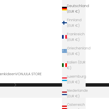
Deutschland
(EUR €)
Finnland
(EUR €)
Frankreich
(EUR €)
Griechenland
(EUR €)
Italien (EUR
€)
enkideen
VONJULA STORE
Luxemburg
(EUR €)
Vor
Niederlande
(EUR €)
Österreich