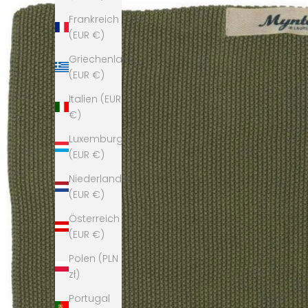
Frankreich
(EUR €)
Griechenland
(EUR €)
Italien (EUR
€)
Luxemburg
(EUR €)
Niederlande
(EUR €)
Österreich
(EUR €)
Polen (PLN
zł)
Portugal