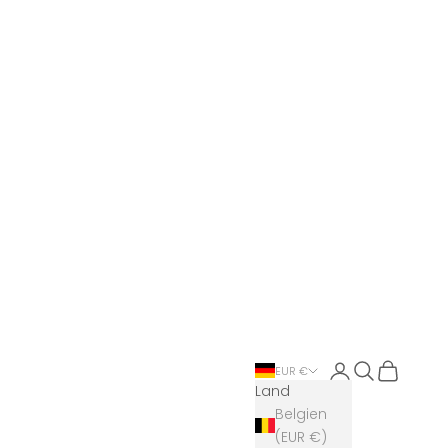
Anmelden
Suchen
Warenkor
EUR €
Land
Belgien
(EUR €)