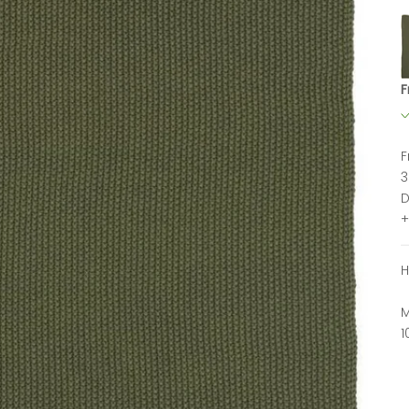
F
F
3
D
+
H
M
1