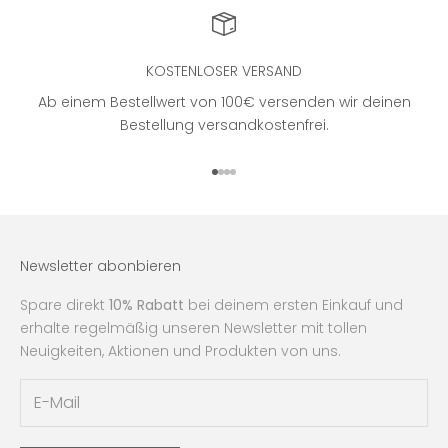
KOSTENLOSER VERSAND
Ab einem Bestellwert von 100€ versenden wir deinen
Bestellung versandkostenfrei.
Gehe zu Element 1
Gehe zu Element 2
Gehe zu Element 3
Gehe zu Element 4
Newsletter abonbieren
Spare direkt
10% Rabatt
bei deinem ersten Einkauf und
erhalte regelmäßig unseren Newsletter mit tollen
Neuigkeiten, Aktionen und Produkten von uns.