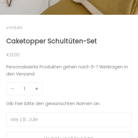
vonjula
Caketopper Schultüten-Set
Angebot
€13,90
Personalisierte Produkten gehen nach 5-7 Werktagen in
den Versand
Anzahl verringern
Anzahl erhöhen
Gib hier bitte den gewünschten Namen an.