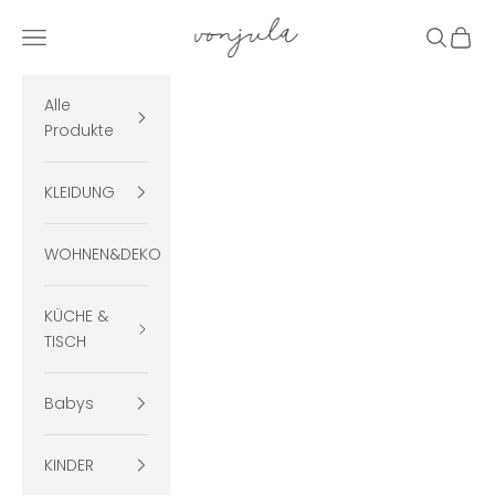
Zum Inhalt springen
vonjula
Menü
Suchen
Ware
Alle
Produkte
KLEIDUNG
WOHNEN&DEKO
KÜCHE &
TISCH
Babys
KINDER