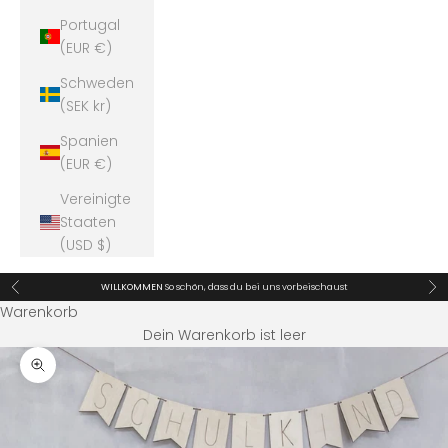
Portugal
(EUR €)
Schweden
(SEK kr)
Spanien
(EUR €)
Vereinigte
Staaten
(USD $)
Zurück
Vor
WILLKOMMEN
So schön, dass du bei uns vorbeischaust
Warenkorb
Dein Warenkorb ist leer
Bild vergrößern