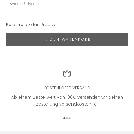
Beschreibe das Produkt.
IN DEN WARENKORB
KOSTENLOSER VERSAND
Ab einem Bestellwert von 100€ versenden wir deinen
Bestellung versandkostenfrei.
Gehe zu Element 1
Gehe zu Element 2
Gehe zu Element 3
Gehe zu Element 4