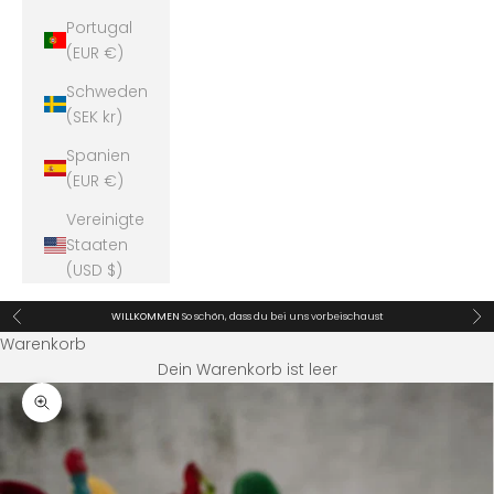
Portugal
(EUR €)
Schweden
(SEK kr)
Spanien
(EUR €)
Vereinigte
Staaten
(USD $)
Zurück
Vor
WILLKOMMEN
So schön, dass du bei uns vorbeischaust
Warenkorb
Dein Warenkorb ist leer
Bild vergrößern