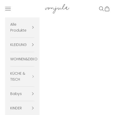
Zum Inhalt springen
vonjula
Menü
Suchen
Ware
Alle
Produkte
KLEIDUNG
WOHNEN&DEKO
KÜCHE &
TISCH
Babys
KINDER