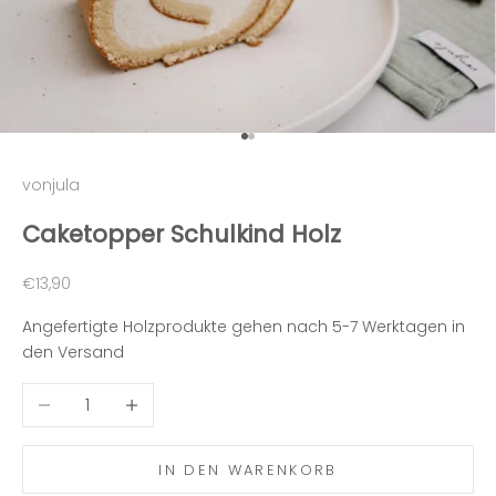
Gehe zu Element 1
Gehe zu Element 2
vonjula
Caketopper Schulkind Holz
Angebot
€13,90
Angefertigte Holzprodukte gehen nach 5-7 Werktagen in
den Versand
Anzahl verringern
Anzahl erhöhen
IN DEN WARENKORB