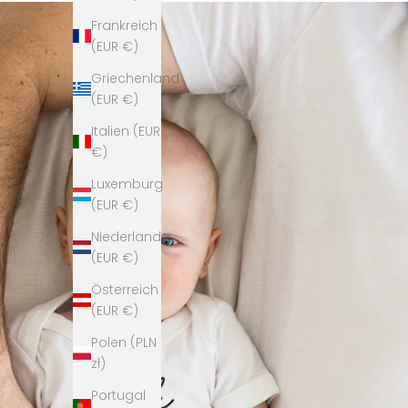
Frankreich
(EUR €)
Griechenland
(EUR €)
Italien (EUR
€)
Luxemburg
(EUR €)
Niederlande
(EUR €)
Österreich
(EUR €)
Polen (PLN
zł)
Portugal