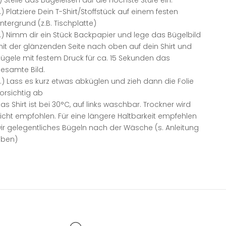
.) Stelle das Bügeleisen auf die höchste Stufe ein.
.) Platziere Dein T-Shirt/Stoffstück auf einem festen
ntergrund (z.B. Tischplatte)
.) Nimm dir ein Stück Backpapier und lege das Bügelbild
it der glänzenden Seite nach oben auf dein Shirt und
ügele mit festem Druck für ca. 15 Sekunden das
esamte Bild.
.) Lass es kurz etwas abküglen und zieh dann die Folie
orsichtig ab
as Shirt ist bei 30°C, auf links waschbar. Trockner wird
icht empfohlen. Für eine längere Haltbarkeit empfehlen
ir gelegentliches Bügeln nach der Wäsche (s. Anleitung
ben)