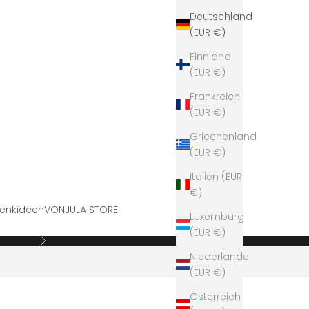
Deutschland
(EUR €)
Finnland
(EUR €)
Frankreich
(EUR €)
Griechenland
(EUR €)
Italien (EUR
€)
enkideen
VONJULA STORE
Luxemburg
(EUR €)
Vor
Niederlande
(EUR €)
Österreich