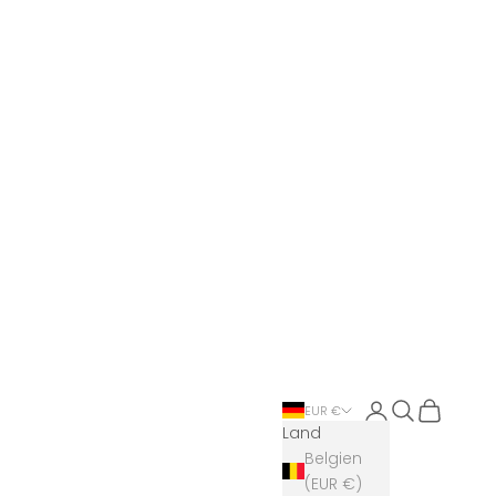
Anmelden
Suchen
Warenkor
EUR €
Land
Belgien
(EUR €)