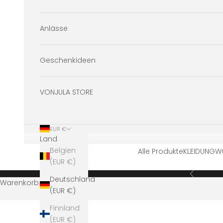
Anlässe
Geschenkideen
VONJULA STORE
EUR €
Land
Belgien
Alle Produkte
KLEIDUNG
W
(EUR €)
Zurück
Deutschland
Warenkorb
(EUR €)
Finnland
(EUR €)