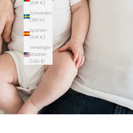
(EUR €)
Schweden
(SEK kr)
Spanien
(EUR €)
Vereinigte
Staaten
(USD $)