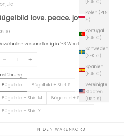
(EUR €)
onjula
Polen (PLN
Bügelbild love. peace. joy. Weiß
zł)
Portugal
ngebot
5,00
(EUR €)
ewöhnlich versandfertig in 1-3 Werktagen
Schweden
(SEK kr)
nzahl verringern
Anzahl erhöhen
Spanien
(EUR €)
usführung:
Vereinigte
Bügelbild
Bügelbild + Shirt S
Staaten
Bügelbild + Shirt M
Bügelbild + Shirt L
(USD $)
Bügelbild + Shirt XL
IN DEN WARENKORB