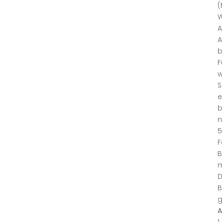
(
W
A
A
b
F
w
S
e
b
n
5
F
B
m
D
B
g
A