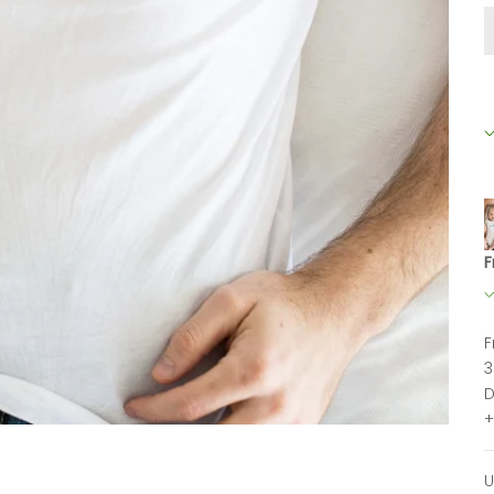
F
F
3
D
+
U