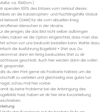
Maße: ca. 10x10cm.)
ir spenden 100% des Erlöses vom Verkauf dieses
rtikels an die Katastrophen- und Flüchtlingshilfe
Global
id Network (GAiN)
für die vom aktuellen Krieg
etroffenen Menschen in der Ukraine.
ür die jenigen, die das Bild nicht selber aufbringen
ollen, haben wir die Option eingerichtet, dass man das
hirt schon von uns bedruckt bestellen kann. Wähle dazu
infach die Ausführung Bügelbild + Shirt aus. Du
ekommst dann ein fertig bedrucktes Shirt zu dir
achhause geschickt. Auch hier werden dann die vollen
€ gespendet.
alls du den Print gerne als Postkarte hättest, um die
otschaft zu verteilen und gleichzeitig was gutes tun
agst, schau mal
hier
vorbei.
amit du keine Probleme bei der Anbringung des
ügelbilds hast, haben wir dir hier eine Kurzanleitung
eschrieben.
nleitung: