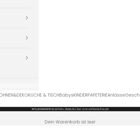
OHNEN&DEKO
KÜCHE & TISCH
Babys
KINDER
PAPETERIE
Anlässe
Gesch
WILLKOMMEN
So schön, dass du bei uns vorbeischaust
Dein Warenkorb ist leer