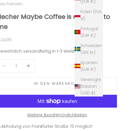
(EUR €)
rau hansen
Polen (PLN
Becher Maybe Coffee is addicted to
zł)
me
Portugal
(EUR €)
ngebot
24,90
Schweden
ewöhnlich versandfertig in 1-3 Werktagen
(SEK kr)
Spanien
nzahl verringern
Anzahl erhöhen
(EUR €)
Vereinigte
IN DEN WARENKORB
Staaten
(USD $)
Weitere Bezahlmöglichkeiten
Abholung von Frankfurter Straße 73 möglich