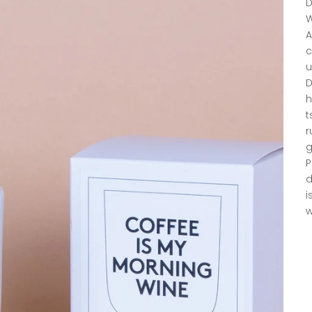
D
W
A
c
u
D
h
t
r
g
P
d
i
w