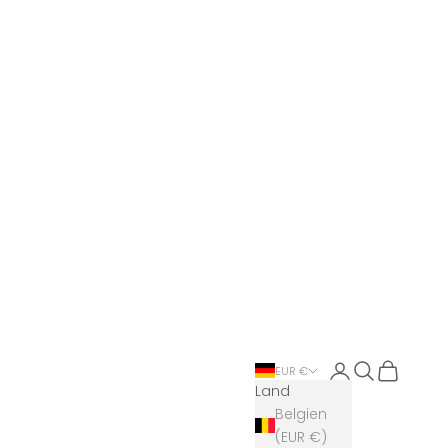
Anmelden
Suchen
Warenkor
EUR €
Land
Belgien
(EUR €)