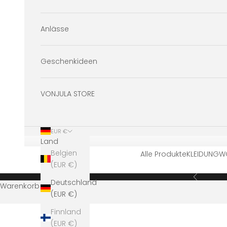
Anlässe
Geschenkideen
VONJULA STORE
EUR €
Land
Belgien
Alle Produkte
KLEIDUNG
W
(EUR €)
Zurück
Deutschland
Warenkorb
(EUR €)
Finnland
(EUR €)