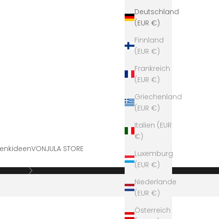
Deutschland
(EUR €)
Finnland
(EUR €)
Frankreich
(EUR €)
Griechenland
(EUR €)
Italien (EUR
€)
enkideen
VONJULA STORE
Luxemburg
(EUR €)
Vor
Niederlande
(EUR €)
Österreich