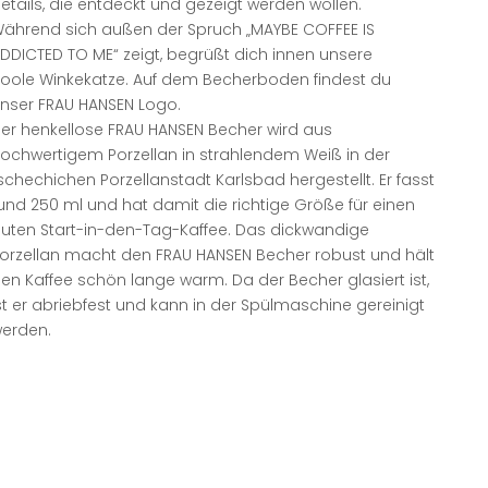
etails, die entdeckt und gezeigt werden wollen.
ährend sich außen der Spruch „MAYBE COFFEE IS
DDICTED TO ME“ zeigt, begrüßt dich innen unsere
oole Winkekatze. Auf dem Becherboden findest du
nser FRAU HANSEN Logo.
er henkellose FRAU HANSEN Becher wird aus
ochwertigem Porzellan in strahlendem Weiß in der
schechichen Porzellanstadt Karlsbad hergestellt. Er fasst
und 250 ml und hat damit die richtige Größe für einen
uten Start-in-den-Tag-Kaffee. Das dickwandige
orzellan macht den FRAU HANSEN Becher robust und hält
en Kaffee schön lange warm. Da der Becher glasiert ist,
st er abriebfest und kann in der Spülmaschine gereinigt
erden.