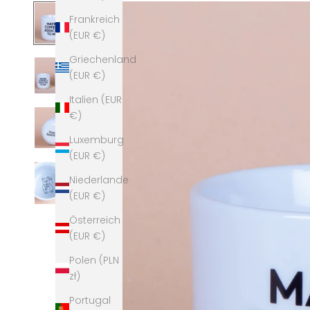
Frankreich
(EUR €)
Griechenland
(EUR €)
Italien (EUR
€)
Luxemburg
(EUR €)
Niederlande
(EUR €)
Österreich
(EUR €)
Polen (PLN
zł)
Portugal