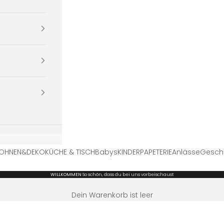
OHNEN&DEKO
KÜCHE & TISCH
Babys
KINDER
PAPETERIE
Anlässe
Gesch
WILLKOMMEN
So schön, dass du bei uns vorbeischaust
Dein Warenkorb ist leer