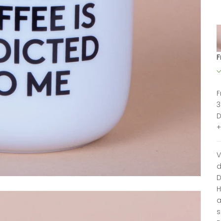
F
F
3
D
+
V
d
D
H
a
s